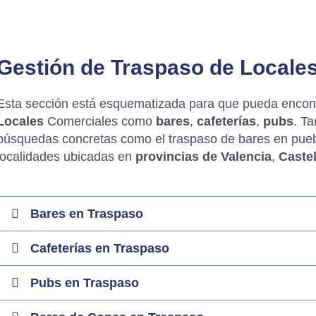
Gestión de Traspaso de Locales
Esta sección está esquematizada para que pueda encontr
Locales
Comerciales como
bares
,
cafeterías
,
pubs
. T
búsquedas concretas como el traspaso de bares en pueb
localidades ubicadas en
provincias de
Valencia
,
Caste
Bares en Traspaso
Cafeterías en Traspaso
Pubs en Traspaso